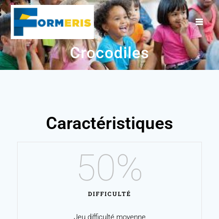
Crocodiles
Caractéristiques
50
%
DIFFICULTÉ
Jeu difficulté moyenne