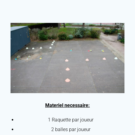
Materiel necessaire:
1 Raquette par joueur
2 balles par joueur