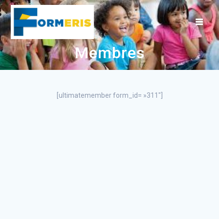
Skip
to
content
Membres
[ultimatemember form_id= »311″]